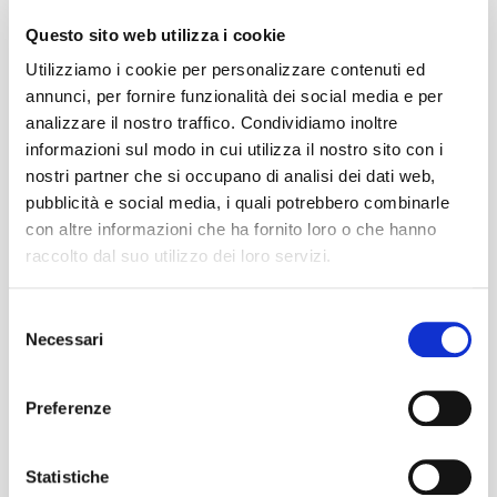
che si tratta, la voce di un soggetto, per esempio un
Questo sito web utilizza i cookie
brand, che racchiude in sé tutti gli elementi verbali e
Utilizziamo i cookie per personalizzare contenuti ed
non solo che definiscono […]
annunci, per fornire funzionalità dei social media e per
READ MORE
analizzare il nostro traffico. Condividiamo inoltre
informazioni sul modo in cui utilizza il nostro sito con i
nostri partner che si occupano di analisi dei dati web,
pubblicità e social media, i quali potrebbero combinarle
con altre informazioni che ha fornito loro o che hanno
raccolto dal suo utilizzo dei loro servizi.
Ultimi post
Selezione
Work culture influencers: quando il lavoro diventa
Necessari
del
un trend
consenso
Brand image: giornate mondiali si o no?
Brand Activism: trasformare l’impegno sociale in
Preferenze
azione
TOV: istruzioni per l’uso
Statistiche
L’informazione nell’era digitale: Fake News e