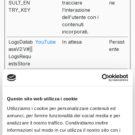
SULT_EN
tracciare
ne
TRY_KEY
l'interazione
dell'utente con i
contenuti
incorporati.
LogsDatab
YouTube
In attesa
Persist
aseV2:V#||
ente
LogsRequ
estsStore
nextId
YouTube
Utilizzato per
Sessio
tracciare
ne
l'interazione
dell'utente con i
Questo sito web utilizza i cookie
contenuti
Utilizziamo i cookie per personalizzare contenuti ed
incorporati.
annunci, per fornire funzionalità dei social media e per
remote_sid
YouTube
Necessario per
Sessio
analizzare il nostro traffico. Condividiamo inoltre
l'implementazione
ne
informazioni sul modo in cui utilizza il nostro sito con i
e la funzionalità dei