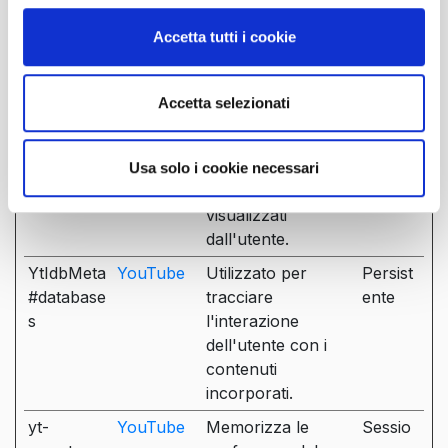
dell'utente su
pagine con video
Accetta tutti i cookie
YouTube integrati.
YSC
YouTube
Registra un ID
Sessio
Accetta selezionati
univoco per
ne
statistiche legate a
quali video
Usa solo i cookie necessari
YouTube sono stati
visualizzati
dall'utente.
YtIdbMeta
YouTube
Utilizzato per
Persist
#database
tracciare
ente
s
l'interazione
dell'utente con i
contenuti
incorporati.
yt-
YouTube
Memorizza le
Sessio