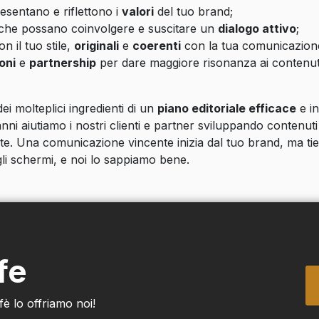
resentano e riflettono i
valori
del tuo brand;
 che possano coinvolgere e suscitare un
dialogo attivo
;
n il tuo stile,
originali
e
coerenti
con la tua comunicazion
oni
e
partnership
per dare maggiore risonanza ai contenut
i molteplici ingredienti di un
piano editoriale efficace
e in
ni aiutiamo i nostri clienti e partner sviluppando contenuti
e. Una comunicazione vincente inizia dal tuo brand, ma ti
agli schermi, e noi lo sappiamo bene.
fe
fè lo offriamo noi!