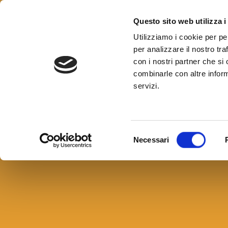
Questo sito web utilizza i
Utilizziamo i cookie per pe
per analizzare il nostro tra
con i nostri partner che si
combinarle con altre inform
servizi.
Brand image: gi
mondiali si o no
Selezione
Necessari
del
31 Gennaio 2024
consenso