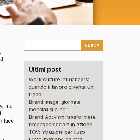
,
ad
Ultimi post
Work culture influencers:
quando il lavoro diventa un
trend
Brand image: giornate
ty, ma
mondiali si o no?
i
Brand Activism: trasformare
n luce
l’impegno sociale in azione
TOV: istruzioni per l’uso
L’informazione nell’era