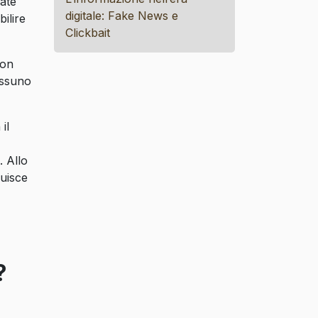
nate
digitale: Fake News e
ilire
Clickbait
con
essuno
il
. Allo
nuisce
e?