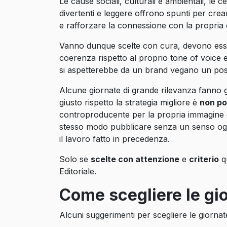
Le cause sociali, culturali e ambientali, le ce
divertenti e leggere offrono spunti per crear
e rafforzare la connessione con la propria
Vanno dunque scelte con cura, devono esser
coerenza rispetto al proprio tone of voice
si aspetterebbe da un brand vegano un post
Alcune giornate di grande rilevanza fanno gol
giusto rispetto la strategia migliore è
non po
controproducente per la propria immagine e 
stesso modo pubblicare senza un senso ogni
il lavoro fatto in precedenza.
Solo se
scelte con attenzione
e
criterio
qu
Editoriale.
Come scegliere le gi
Alcuni suggerimenti per scegliere le giornat