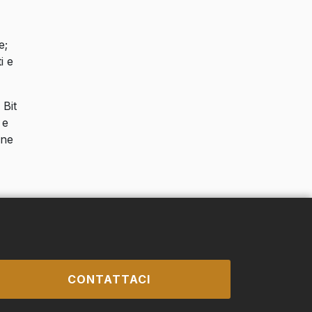
e;
i e
 Bit
 e
ene
CONTATTACI