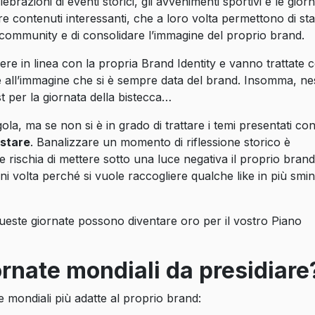
lebrazioni di eventi storici, gli avvenimenti sportivi e le gior
e contenuti interessanti, che a loro volta permettono di stab
 community e di consolidare l’immagine del proprio brand.
e in linea con la propria Brand Identity e vanno trattate 
 e all’immagine che si è sempre data del brand. Insomma, n
 per la giornata della bistecca…
a, ma se non si è in grado di trattare i temi presentati con 
stare
. Banalizzare un momento di riflessione storico è
rischia di mettere sotto una luce negativa il proprio brand
 volta perché si vuole raccogliere qualche like in più smi
este giornate possono diventare oro per il vostro Piano
ornate mondiali da presidiar
e mondiali più adatte al proprio brand: