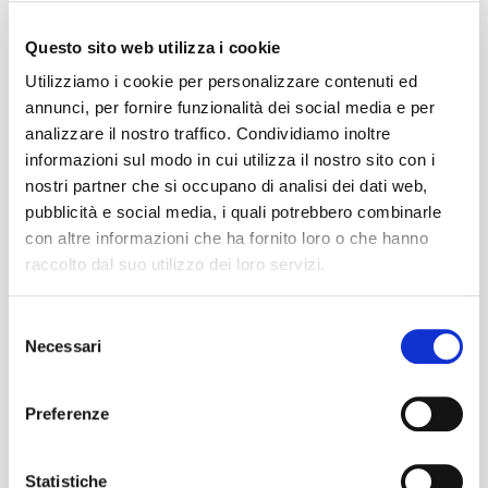
Justin Kan, o meglio dalla sua fronte: nel 2007,
infatti,questo, allora ragazzo, decide di fissare una
Questo sito web utilizza i cookie
telecamera sul suo cappello e trasmettere in diretta 24
Utilizziamo i cookie per personalizzare contenuti ed
ore […]
annunci, per fornire funzionalità dei social media e per
analizzare il nostro traffico. Condividiamo inoltre
READ MORE
informazioni sul modo in cui utilizza il nostro sito con i
nostri partner che si occupano di analisi dei dati web,
pubblicità e social media, i quali potrebbero combinarle
con altre informazioni che ha fornito loro o che hanno
raccolto dal suo utilizzo dei loro servizi.
Ultimi post
Selezione
Work culture influencers: quando il lavoro diventa
Necessari
del
un trend
consenso
Brand image: giornate mondiali si o no?
Preferenze
Brand Activism: trasformare l’impegno sociale in
azione
TOV: istruzioni per l’uso
Statistiche