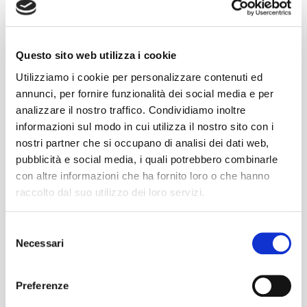
introduce in quello che possiamo considerare il
marketing ordinario il fattore sociale, per esempio
includendo all’interno delle proprie campagne di
Questo sito web utilizza i cookie
comunicazione messaggi attivisti o contenuti volti a
Utilizziamo i cookie per personalizzare contenuti ed
sensibilizzare il pubblico rispetto a diversi temi; impatto
annunci, per fornire funzionalità dei social media e per
ambientale, abuso di sostanze, la prevenzione della
analizzare il nostro traffico. Condividiamo inoltre
[…]
informazioni sul modo in cui utilizza il nostro sito con i
READ MORE
nostri partner che si occupano di analisi dei dati web,
pubblicità e social media, i quali potrebbero combinarle
con altre informazioni che ha fornito loro o che hanno
raccolto dal suo utilizzo dei loro servizi.
Selezione
Ultimi post
Necessari
del
consenso
Work culture influencers: quando il lavoro diventa
un trend
Preferenze
Brand image: giornate mondiali si o no?