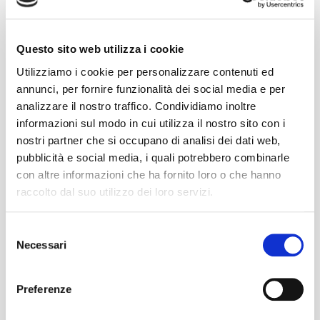
Centennial, Zoomer, Plural[s], che si fa sempre più
strada del mondo dei consumatori e costituisce
attualmente il 32% della popolazione mondiale.La sua
Questo sito web utilizza i cookie
forza però non sta nei numeri, ma nel fortissimo
Utilizziamo i cookie per personalizzare contenuti ed
legame con il mondo digitale: è l’unica generazione
annunci, per fornire funzionalità dei social media e per
cresciuta con […]
analizzare il nostro traffico. Condividiamo inoltre
informazioni sul modo in cui utilizza il nostro sito con i
READ MORE
nostri partner che si occupano di analisi dei dati web,
pubblicità e social media, i quali potrebbero combinarle
con altre informazioni che ha fornito loro o che hanno
raccolto dal suo utilizzo dei loro servizi.
Selezione
Ultimi post
Necessari
del
Work culture influencers: quando il lavoro diventa
consenso
un trend
Preferenze
Brand image: giornate mondiali si o no?
Brand Activism: trasformare l’impegno sociale in