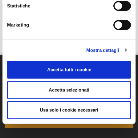
azione
Statistiche
TOV: istruzioni per l’uso
L’informazione nell’era digitale: Fake News e
Marketing
Clickbait
Mostra dettagli
Accetta tutti i cookie
Let's take a coffe
Accetta selezionati
Discutiamo del tuo prossimo progetto, il caffè lo
offriamo noi!
Usa solo i cookie necessari
CONTATTACI