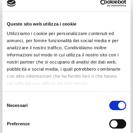
introduce in quello che possiamo considerare il
marketing ordinario il fattore sociale, per esempio
includendo all’interno delle proprie campagne di
Questo sito web utilizza i cookie
comunicazione messaggi attivisti o contenuti volti a
Utilizziamo i cookie per personalizzare contenuti ed
sensibilizzare il pubblico rispetto a diversi temi; impatto
annunci, per fornire funzionalità dei social media e per
ambientale, abuso di sostanze, la prevenzione della
analizzare il nostro traffico. Condividiamo inoltre
[…]
informazioni sul modo in cui utilizza il nostro sito con i
READ MORE
nostri partner che si occupano di analisi dei dati web,
pubblicità e social media, i quali potrebbero combinarle
con altre informazioni che ha fornito loro o che hanno
raccolto dal suo utilizzo dei loro servizi.
Selezione
Ultimi post
Necessari
del
consenso
Work culture influencers: quando il lavoro diventa
un trend
Preferenze
Brand image: giornate mondiali si o no?