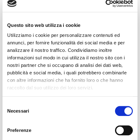
introduce in quello che possiamo considerare il
marketing ordinario il fattore sociale, per esempio
includendo all’interno delle proprie campagne di
Questo sito web utilizza i cookie
comunicazione messaggi attivisti o contenuti volti a
Utilizziamo i cookie per personalizzare contenuti ed
sensibilizzare il pubblico rispetto a diversi temi; impatto
annunci, per fornire funzionalità dei social media e per
ambientale, abuso di sostanze, la prevenzione della
analizzare il nostro traffico. Condividiamo inoltre
[…]
informazioni sul modo in cui utilizza il nostro sito con i
READ MORE
nostri partner che si occupano di analisi dei dati web,
pubblicità e social media, i quali potrebbero combinarle
con altre informazioni che ha fornito loro o che hanno
raccolto dal suo utilizzo dei loro servizi.
Selezione
Ultimi post
Necessari
del
consenso
Work culture influencers: quando il lavoro diventa
un trend
Preferenze
Brand image: giornate mondiali si o no?